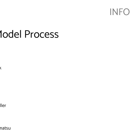
INFO
Model Process
k
ller
matsu